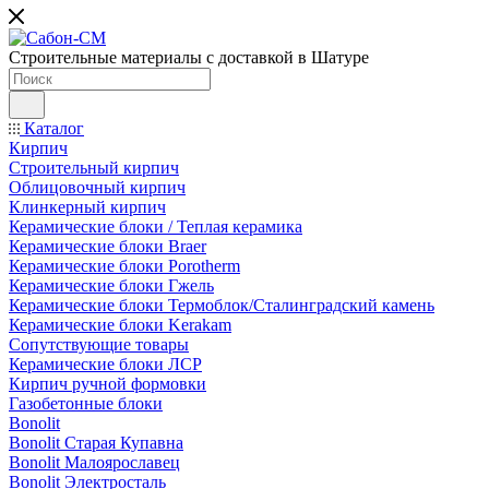
Строительные материалы с доставкой в Шатуре
Каталог
Кирпич
Строительный кирпич
Облицовочный кирпич
Клинкерный кирпич
Керамические блоки / Теплая керамика
Керамические блоки Braer
Керамические блоки Porotherm
Керамические блоки Гжель
Керамические блоки Термоблок/Сталинградский камень
Керамические блоки Kerakam
Сопутствующие товары
Керамические блоки ЛСР
Кирпич ручной формовки
Газобетонные блоки
Bonolit
Bonolit Старая Купавна
Bonolit Малоярославец
Bonolit Электросталь