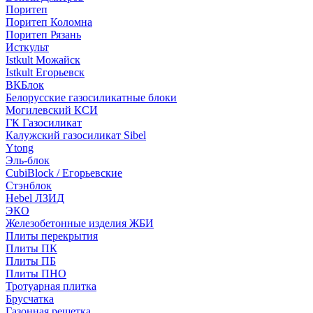
Поритеп
Поритеп Коломна
Поритеп Рязань
Исткульт
Istkult Можайск
Istkult Егорьевск
ВКБлок
Белорусские газосиликатные блоки
Могилевский КСИ
ГК Газосиликат
Калужский газосиликат Sibel
Ytong
Эль-блок
CubiBlock / Егорьевские
Стэнблок
Hebel ЛЗИД
ЭКО
Железобетонные изделия ЖБИ
Плиты перекрытия
Плиты ПК
Плиты ПБ
Плиты ПНО
Тротуарная плитка
Брусчатка
Газонная решетка