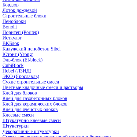
Бордюр
Лоток дождевой
Строительные блоки
Пеноблоки
Bonolit
Поритеп (Poritep)
Исткульт
ВКБлок
Калужский пенобетон Sibel
Ютонг (Ytong)
Эль-блок (El-block)
CubiBlock
Hebel (ЛЗИД)
ЭКО (Ярославль)
Сухие строительные смеси
Цветные кладочные смеси и растворы
Клей для блоков
Клей для газобетонных блоков
Клей для керамических блоков
Клей для ячеистых блоков
Клеевые смеси
Штукатурно-клеевые смеси
Штукатурки
Декоративные штукатурки
Смеси для укладки тротуарной плитки и брусчатки