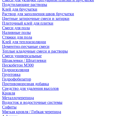
Подстилающие растворы
Клей для брусчатки
Раствор для заполнения швов брусчатки
Цветные затирочные смеси и затирки
Плиточный клей для плитки
Смеси для пола
Наливные полы
Стяжки для пола
Клей для теплоизоляции
Цементно-песчаные смеси
Теплые кладочные смеси и растворы
Смеси универсальные
Шпаклевки / Шпатлевки
Пескобетон М300
Гидроизоляция
Грунтовка
Гидрофобизатор
Противоморозная добавка
Средство для удаления высолов
Кровля
Металлочерепица
Водосток и водосточные системы
Софиты
Мягкая кровля / Гибкая черепица