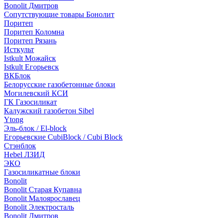
Bonolit Дмитров
Сопутствующие товары Бонолит
Поритеп
Поритеп Коломна
Поритеп Рязань
Исткульт
Istkult Можайск
Istkult Егорьевск
ВКБлок
Белорусские газобетонные блоки
Могилевский КСИ
ГК Газосиликат
Калужский газобетон Sibel
Ytong
Эль-блок / El-block
Егорьевские CubiBlock / Cubi Block
Стэнблок
Hebel ЛЗИД
ЭКО
Газосиликатные блоки
Bonolit
Bonolit Старая Купавна
Bonolit Малоярославец
Bonolit Электросталь
Bonolit Дмитров