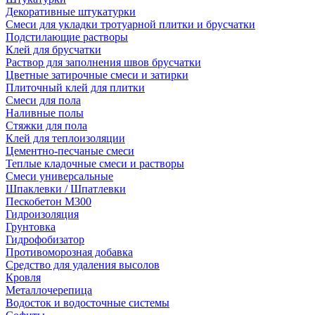
Декоративные штукатурки
Смеси для укладки тротуарной плитки и брусчатки
Подстилающие растворы
Клей для брусчатки
Раствор для заполнения швов брусчатки
Цветные затирочные смеси и затирки
Плиточный клей для плитки
Смеси для пола
Наливные полы
Стяжки для пола
Клей для теплоизоляции
Цементно-песчаные смеси
Теплые кладочные смеси и растворы
Смеси универсальные
Шпаклевки / Шпатлевки
Пескобетон М300
Гидроизоляция
Грунтовка
Гидрофобизатор
Противоморозная добавка
Средство для удаления высолов
Кровля
Металлочерепица
Водосток и водосточные системы