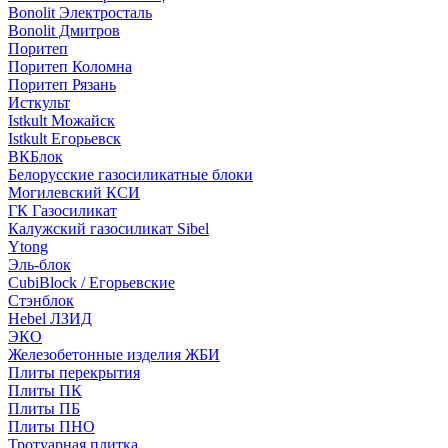
Bonolit Электросталь
Bonolit Дмитров
Поритеп
Поритеп Коломна
Поритеп Рязань
Исткульт
Istkult Можайск
Istkult Егорьевск
ВКБлок
Белорусские газосиликатные блоки
Могилевский КСИ
ГК Газосиликат
Калужский газосиликат Sibel
Ytong
Эль-блок
CubiBlock / Егорьевские
Стэнблок
Hebel ЛЗИД
ЭКО
Железобетонные изделия ЖБИ
Плиты перекрытия
Плиты ПК
Плиты ПБ
Плиты ПНО
Тротуарная плитка