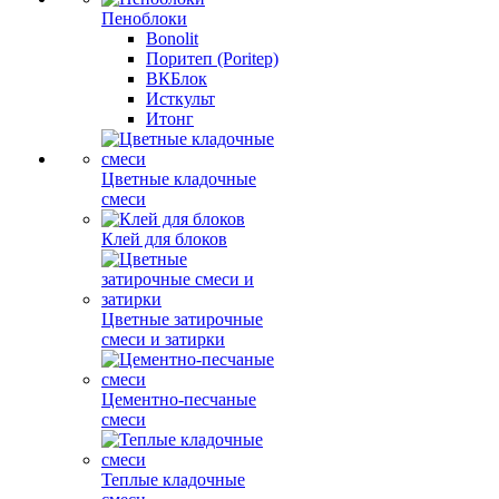
Пеноблоки
Bonolit
Поритеп (Poritep)
ВКБлок
Исткульт
Итонг
Цветные кладочные
смеси
Клей для блоков
Цветные затирочные
смеси и затирки
Цементно-песчаные
смеси
Теплые кладочные