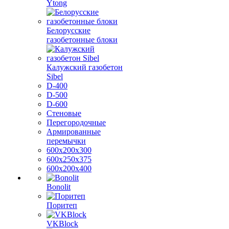
Ytong
Белорусские
газобетонные блоки
Калужский газобетон
Sibel
D-400
D-500
D-600
Стеновые
Перегородочные
Армированные
перемычки
600х200х300
600х250х375
600х200х400
Bonolit
Поритеп
VKBlock