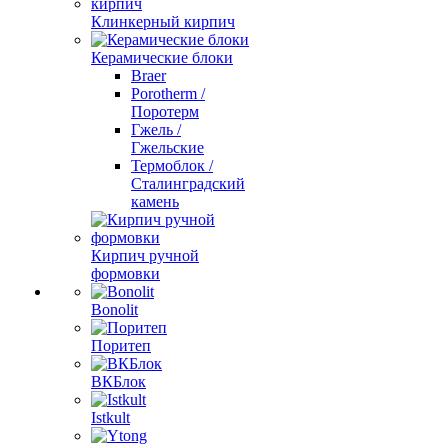
Клинкерный кирпич
Керамические блоки
Braer
Porotherm /
Поротерм
Гжель /
Гжельские
Термоблок /
Сталинградский
камень
Кирпич ручной
формовки
Bonolit
Поритеп
ВКБлок
Istkult