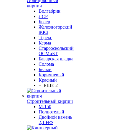
Облицовочный
кирпич
Волгабрик
ЛСР
Браер
Железногорский
ЖКЗ
Терекс
Керма
Старооскольский
ОСМиБТ
Баварская кладка
Солома
Белый
Коричневый
Красный
+ ЕЩЕ 2
Строительный кирпич
М-150
Полнотелый
Двойной камень
2,1 НФ