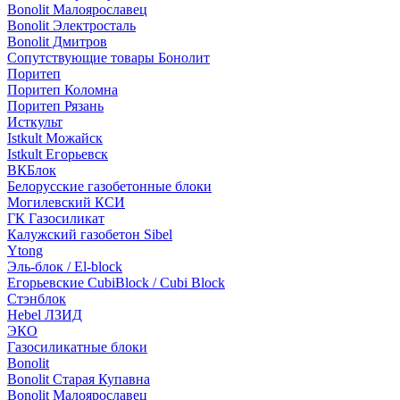
Bonolit Малоярославец
Bonolit Электросталь
Bonolit Дмитров
Сопутствующие товары Бонолит
Поритеп
Поритеп Коломна
Поритеп Рязань
Исткульт
Istkult Можайск
Istkult Егорьевск
ВКБлок
Белорусские газобетонные блоки
Могилевский КСИ
ГК Газосиликат
Калужский газобетон Sibel
Ytong
Эль-блок / El-block
Егорьевские CubiBlock / Cubi Block
Стэнблок
Hebel ЛЗИД
ЭКО
Газосиликатные блоки
Bonolit
Bonolit Старая Купавна
Bonolit Малоярославец