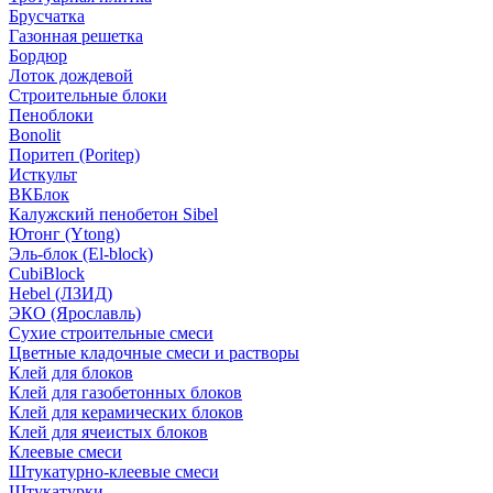
Брусчатка
Газонная решетка
Бордюр
Лоток дождевой
Строительные блоки
Пеноблоки
Bonolit
Поритеп (Poritep)
Исткульт
ВКБлок
Калужский пенобетон Sibel
Ютонг (Ytong)
Эль-блок (El-block)
CubiBlock
Hebel (ЛЗИД)
ЭКО (Ярославль)
Сухие строительные смеси
Цветные кладочные смеси и растворы
Клей для блоков
Клей для газобетонных блоков
Клей для керамических блоков
Клей для ячеистых блоков
Клеевые смеси
Штукатурно-клеевые смеси
Штукатурки