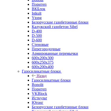
Поритеп
ВКБлок
Istkult
Ytong
Белорусские газобетонные блоки
Калужский газобетон Sibel
D-400
D-500
D-600
Стеновые
Перегородочные
Армированные перемычки
600х200х300
600х250х375
600х200х400
Газосиликатные блоки
Назад
Газосиликатные блоки
Bonolit
Поритеп
VKBlock
Исткульт
Ютонг
Белорусские газобетонные блоки