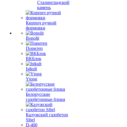
Сталинградский
камень
Кирпич ручной
формовки
Bonolit
Поритеп
ВКБлок
Istkult
Ytong
Белорусские
газобетонные блоки
Калужский газобетон
Sibel
D-400