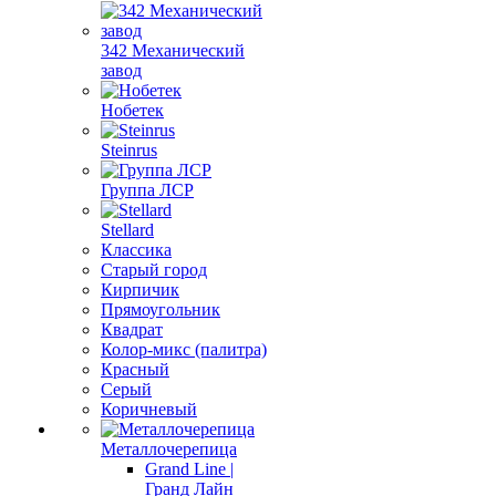
342 Механический
завод
Нобетек
Steinrus
Группа ЛСР
Stellard
Классика
Старый город
Кирпичик
Прямоугольник
Квадрат
Колор-микс (палитра)
Красный
Серый
Коричневый
Металлочерепица
Grand Line |
Гранд Лайн