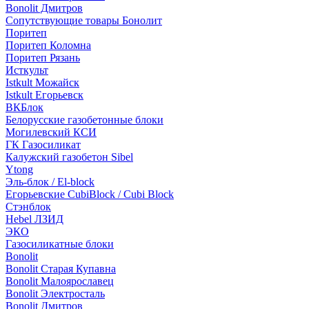
Bonolit Дмитров
Сопутствующие товары Бонолит
Поритеп
Поритеп Коломна
Поритеп Рязань
Исткульт
Istkult Можайск
Istkult Егорьевск
ВКБлок
Белорусские газобетонные блоки
Могилевский КСИ
ГК Газосиликат
Калужский газобетон Sibel
Ytong
Эль-блок / El-block
Егорьевские CubiBlock / Cubi Block
Стэнблок
Hebel ЛЗИД
ЭКО
Газосиликатные блоки
Bonolit
Bonolit Старая Купавна
Bonolit Малоярославец
Bonolit Электросталь
Bonolit Дмитров