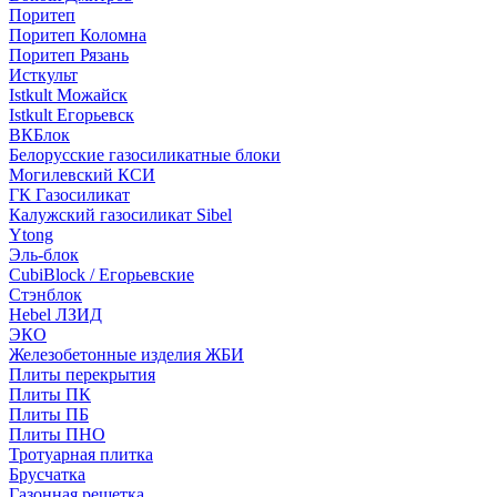
Поритеп
Поритеп Коломна
Поритеп Рязань
Исткульт
Istkult Можайск
Istkult Егорьевск
ВКБлок
Белорусские газосиликатные блоки
Могилевский КСИ
ГК Газосиликат
Калужский газосиликат Sibel
Ytong
Эль-блок
CubiBlock / Егорьевские
Стэнблок
Hebel ЛЗИД
ЭКО
Железобетонные изделия ЖБИ
Плиты перекрытия
Плиты ПК
Плиты ПБ
Плиты ПНО
Тротуарная плитка
Брусчатка
Газонная решетка