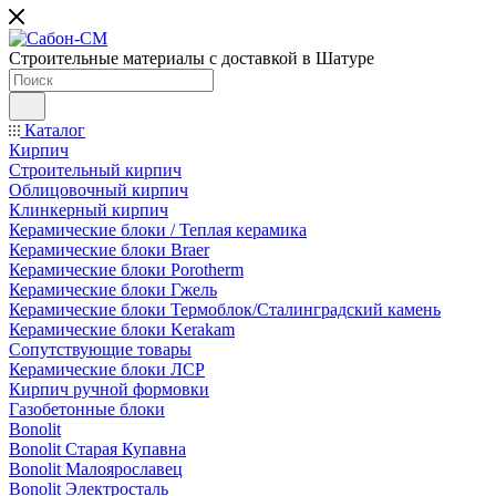
Строительные материалы с доставкой в Шатуре
Каталог
Кирпич
Строительный кирпич
Облицовочный кирпич
Клинкерный кирпич
Керамические блоки / Теплая керамика
Керамические блоки Braer
Керамические блоки Porotherm
Керамические блоки Гжель
Керамические блоки Термоблок/Сталинградский камень
Керамические блоки Kerakam
Сопутствующие товары
Керамические блоки ЛСР
Кирпич ручной формовки
Газобетонные блоки
Bonolit
Bonolit Старая Купавна
Bonolit Малоярославец
Bonolit Электросталь