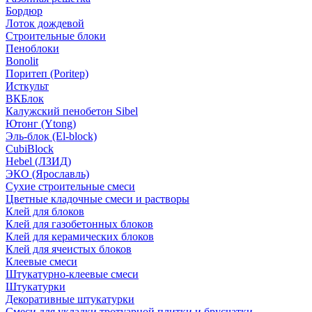
Бордюр
Лоток дождевой
Строительные блоки
Пеноблоки
Bonolit
Поритеп (Poritep)
Исткульт
ВКБлок
Калужский пенобетон Sibel
Ютонг (Ytong)
Эль-блок (El-block)
CubiBlock
Hebel (ЛЗИД)
ЭКО (Ярославль)
Сухие строительные смеси
Цветные кладочные смеси и растворы
Клей для блоков
Клей для газобетонных блоков
Клей для керамических блоков
Клей для ячеистых блоков
Клеевые смеси
Штукатурно-клеевые смеси
Штукатурки
Декоративные штукатурки
Смеси для укладки тротуарной плитки и брусчатки