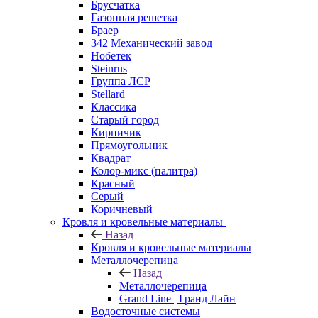
Брусчатка
Газонная решетка
Браер
342 Механический завод
Нобетек
Steinrus
Группа ЛСР
Stellard
Классика
Старый город
Кирпичик
Прямоугольник
Квадрат
Колор-микс (палитра)
Красный
Серый
Коричневый
Кровля и кровельные материалы
Назад
Кровля и кровельные материалы
Металлочерепица
Назад
Металлочерепица
Grand Line | Гранд Лайн
Водосточные системы