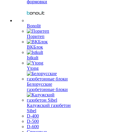
формовки
Bonolit
Поритеп
ВКБлок
Istkult
Ytong
Белорусские
газобетонные блоки
Калужский газобетон
Sibel
D-400
D-500
D-600
Стеновые