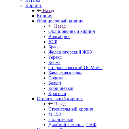
Каталог
Кирпич
Назад
Кирпич
Облицовочный кирпич
Назад
Облицовочный кирпич
Волгабрик
ЛСР
Браер
Железногорский ЖКЗ
Терекс
Керма
Старооскольский ОСМиБТ
Баварская кладка
Солома
Белый
Коричневый
Красный
Строительный кирпич
Назад
Строительный кирпич
М-150
Полнотелый
Двойной камень 2,1 НФ