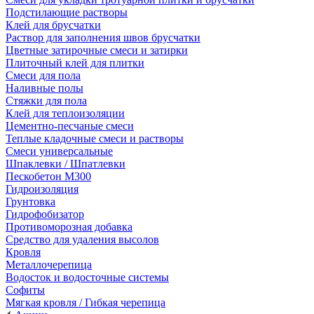
Подстилающие растворы
Клей для брусчатки
Раствор для заполнения швов брусчатки
Цветные затирочные смеси и затирки
Плиточный клей для плитки
Смеси для пола
Наливные полы
Стяжки для пола
Клей для теплоизоляции
Цементно-песчаные смеси
Теплые кладочные смеси и растворы
Смеси универсальные
Шпаклевки / Шпатлевки
Пескобетон М300
Гидроизоляция
Грунтовка
Гидрофобизатор
Противоморозная добавка
Средство для удаления высолов
Кровля
Металлочерепица
Водосток и водосточные системы
Софиты
Мягкая кровля / Гибкая черепица