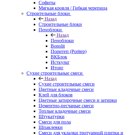
Софиты
Мягкая кровля / Гибкая черепица
Строительные блоки
Назад
Строительные блоки
Пеноблоки
Назад
Пеноблоки
Bonolit
Поритеп (Poritep)
ВКБлок
Исткульт
Итонг
Сухие строительные смеси
Назад
Сухие строительные смеси
Цветные кладочные смеси
Клей для блоков
Цветные затирочные смеси и затирки
Цементно-песчаные смеси
Теплые кладочные смеси
Штукатурки
Смеси для пола
Шпаклевки
Смеси для укладки тротуарной плитки и