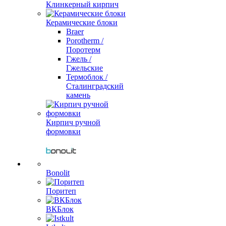
Клинкерный кирпич
Керамические блоки
Braer
Porotherm /
Поротерм
Гжель /
Гжельские
Термоблок /
Сталинградский
камень
Кирпич ручной
формовки
Bonolit
Поритеп
ВКБлок