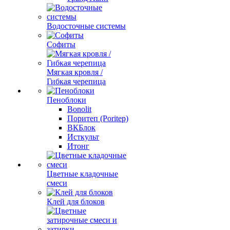
Водосточные системы
Софиты
Мягкая кровля /
Гибкая черепица
Пеноблоки
Bonolit
Поритеп (Poritep)
ВКБлок
Исткульт
Итонг
Цветные кладочные
смеси
Клей для блоков