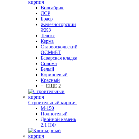
кирпич
Волгабрик
ЛСР
Браер
Железногорский
ЖКЗ
Терекс
Керма
Старооскольский
ОСМиБТ
Баварская кладка
Солома
Белый
Коричневый
Красный
+ ЕЩЕ 2
Строительный кирпич
М-150
Полнотелый
Двойной камень
2,1 НФ