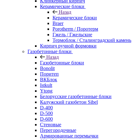
Клинкерный кирпич
Керамические блоки
Назад
Керамические блоки
Braer
Porotherm / Поротерм
Гжель / Гжельские
Термоблок / Сталинградский камень
Кирпич ручной формовки
Газобетонные блоки
Назад
Газобетонные блоки
Bonolit
Поритеп
ВКБлок
Istkult
Ytong
Белорусские газобетонные блоки
Калужский газобетон Sibel
D-400
D-500
D-600
Стеновые
Перегородочные
Армированные перемычки