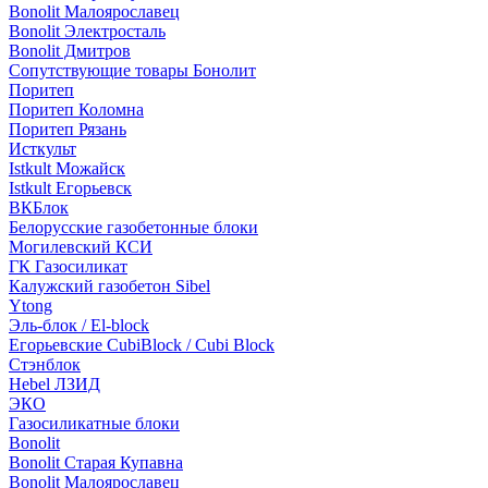
Bonolit Малоярославец
Bonolit Электросталь
Bonolit Дмитров
Сопутствующие товары Бонолит
Поритеп
Поритеп Коломна
Поритеп Рязань
Исткульт
Istkult Можайск
Istkult Егорьевск
ВКБлок
Белорусские газобетонные блоки
Могилевский КСИ
ГК Газосиликат
Калужский газобетон Sibel
Ytong
Эль-блок / El-block
Егорьевские CubiBlock / Cubi Block
Стэнблок
Hebel ЛЗИД
ЭКО
Газосиликатные блоки
Bonolit
Bonolit Старая Купавна
Bonolit Малоярославец