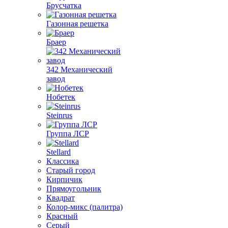
Брусчатка
Газонная решетка
Браер
342 Механический
завод
Нобетек
Steinrus
Группа ЛСР
Stellard
Классика
Старый город
Кирпичик
Прямоугольник
Квадрат
Колор-микс (палитра)
Красный
Серый