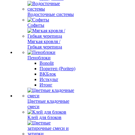
Водосточные системы
Софиты
Мягкая кровля /
Гибкая черепица
Пеноблоки
Bonolit
Поритеп (Poritep)
ВКБлок
Исткульт
Итонг
Цветные кладочные
смеси
Клей для блоков