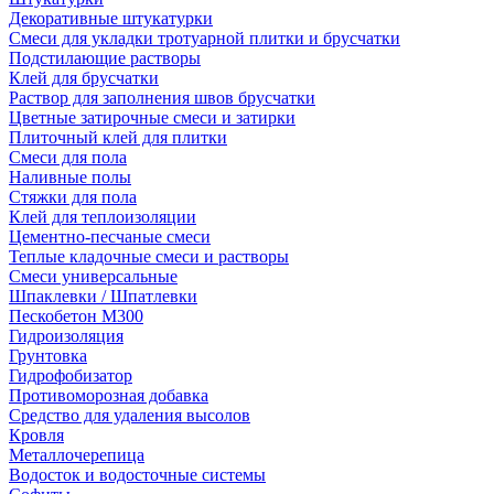
Декоративные штукатурки
Смеси для укладки тротуарной плитки и брусчатки
Подстилающие растворы
Клей для брусчатки
Раствор для заполнения швов брусчатки
Цветные затирочные смеси и затирки
Плиточный клей для плитки
Смеси для пола
Наливные полы
Стяжки для пола
Клей для теплоизоляции
Цементно-песчаные смеси
Теплые кладочные смеси и растворы
Смеси универсальные
Шпаклевки / Шпатлевки
Пескобетон М300
Гидроизоляция
Грунтовка
Гидрофобизатор
Противоморозная добавка
Средство для удаления высолов
Кровля
Металлочерепица
Водосток и водосточные системы