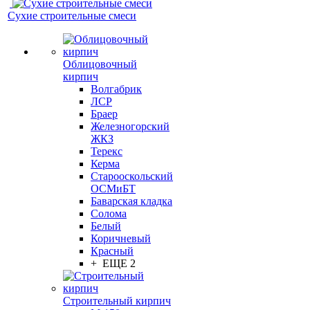
Сухие строительные смеси
Облицовочный
кирпич
Волгабрик
ЛСР
Браер
Железногорский
ЖКЗ
Терекс
Керма
Старооскольский
ОСМиБТ
Баварская кладка
Солома
Белый
Коричневый
Красный
+ ЕЩЕ 2
Строительный кирпич