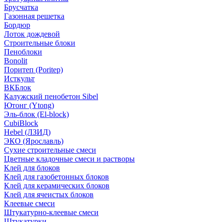
Брусчатка
Газонная решетка
Бордюр
Лоток дождевой
Строительные блоки
Пеноблоки
Bonolit
Поритеп (Poritep)
Исткульт
ВКБлок
Калужский пенобетон Sibel
Ютонг (Ytong)
Эль-блок (El-block)
CubiBlock
Hebel (ЛЗИД)
ЭКО (Ярославль)
Сухие строительные смеси
Цветные кладочные смеси и растворы
Клей для блоков
Клей для газобетонных блоков
Клей для керамических блоков
Клей для ячеистых блоков
Клеевые смеси
Штукатурно-клеевые смеси
Штукатурки