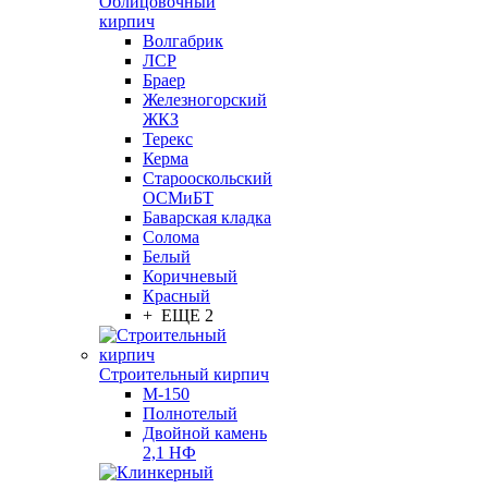
Облицовочный
кирпич
Волгабрик
ЛСР
Браер
Железногорский
ЖКЗ
Терекс
Керма
Старооскольский
ОСМиБТ
Баварская кладка
Солома
Белый
Коричневый
Красный
+ ЕЩЕ 2
Строительный кирпич
М-150
Полнотелый
Двойной камень
2,1 НФ