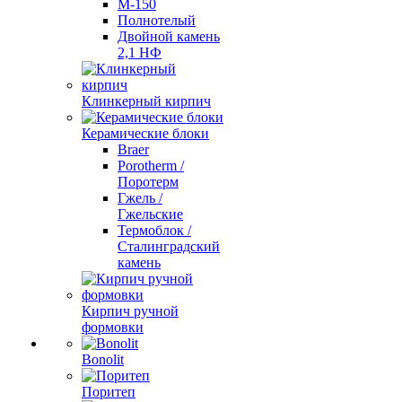
М-150
Полнотелый
Двойной камень
2,1 НФ
Клинкерный кирпич
Керамические блоки
Braer
Porotherm /
Поротерм
Гжель /
Гжельские
Термоблок /
Сталинградский
камень
Кирпич ручной
формовки
Bonolit
Поритеп