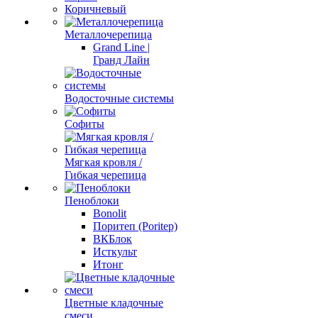
Коричневый
Металлочерепица
Grand Line |
Гранд Лайн
Водосточные системы
Софиты
Мягкая кровля /
Гибкая черепица
Пеноблоки
Bonolit
Поритеп (Poritep)
ВКБлок
Исткульт
Итонг
Цветные кладочные
смеси