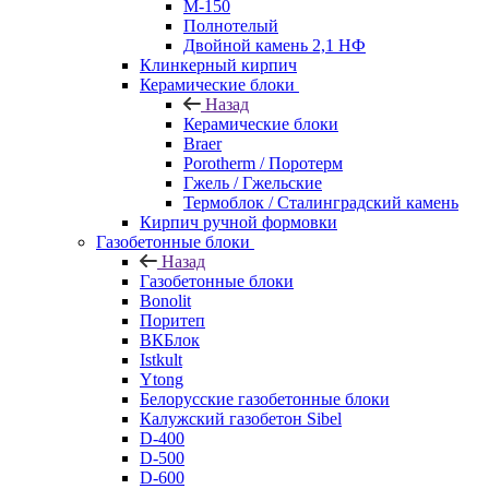
М-150
Полнотелый
Двойной камень 2,1 НФ
Клинкерный кирпич
Керамические блоки
Назад
Керамические блоки
Braer
Porotherm / Поротерм
Гжель / Гжельские
Термоблок / Сталинградский камень
Кирпич ручной формовки
Газобетонные блоки
Назад
Газобетонные блоки
Bonolit
Поритеп
ВКБлок
Istkult
Ytong
Белорусские газобетонные блоки
Калужский газобетон Sibel
D-400
D-500
D-600