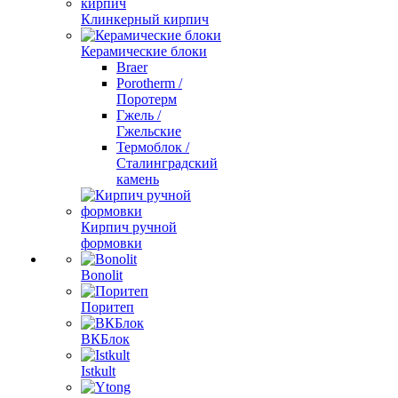
Клинкерный кирпич
Керамические блоки
Braer
Porotherm /
Поротерм
Гжель /
Гжельские
Термоблок /
Сталинградский
камень
Кирпич ручной
формовки
Bonolit
Поритеп
ВКБлок
Istkult