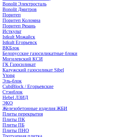
Bonolit Электросталь
Bonolit Дмитров
Поритеп
Поритеп Коломна
Поритеп Рязань
Исткульт
Istkult Можайск
Istkult Егорьевск
ВКБлок
Белорусские газосиликатные блоки
Могилевский КСИ
ГК Газосиликат
Калужский газосиликат Sibel
Ytong
Эль-блок
CubiBlock / Егорьевские
Стэнблок
Hebel ЛЗИД
ЭКО
Железобетонные изделия ЖБИ
Плиты перекрытия
Плиты ПК
Плиты ПБ
Плиты ПНО
Тротуарная плитка