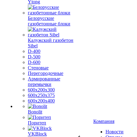
Ytong
Белорусские
газобетонные блоки
Калужский газобетон
Sibel
D-400
D-500
D-600
Стеновые
Перегородочные
Армированные
перемычки
600х200х300
600х250х375
600х200х400
Bonolit
Компания
Поритеп
Новости
VKBlock