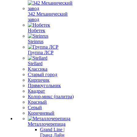
342 Механический
завод
Нобетек
Steinrus
Группа ЛСР
Stellard
Классика
Старый город
Кирпичик
Прямоугольник
Квадрат
Колор-микс (палитра)
Красный
Серый
Коричневый
Металлочерепица
Grand Line |
Гранд Лайн