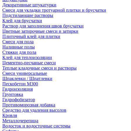
Декоративные штукатурки
Смеси для укладки тротуарной плитки и брусчатки
Подстилающие растворы
Клей для брусчатки
Раствор для заполнения швов брусчатки
Цветные затирочные смеси и затирки
Плиточный клей для плитки
Смеси для пола
Наливные полы
Стяжки для пола
Клей для теплоизоляции
Цементно-песчаные смеси
Теплые кладочные смеси и растворы
Смеси универсальные
Шпаклевки / Шпатлевки
Пескобетон М300
Гидроизоляция
Грунтовка
Гидрофобизатор
Противоморозная добавка
Средство для удаления высолов
Кровля
Металлочерепица
Водосток и водосточные системы