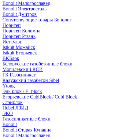
Bonolit Малоярославец
Bonolit Электросталь
Bonolit Дмитров
Сопутствующие товары Бонолит
Поритеп
Поритеп Коломна
Поритеп Рязань
Исткульт
Istkult Можайск
Istkult Егорьевск
ВКБлок
Белорусские газобетонные блоки
Могилевский КСИ
ГК Газосиликат
Калужский газобетон Sibel
Ytong
Эль-блок / El-block
Егорьевские CubiBlock / Cubi Block
Стэнблок
Hebel ЛЗИД
ЭКО
Газосиликатные блоки
Bonolit
Bonolit Старая Купавна
Bonolit Малоярославец