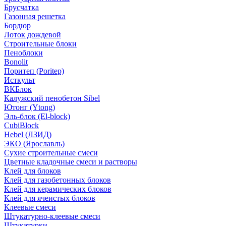
Брусчатка
Газонная решетка
Бордюр
Лоток дождевой
Строительные блоки
Пеноблоки
Bonolit
Поритеп (Poritep)
Исткульт
ВКБлок
Калужский пенобетон Sibel
Ютонг (Ytong)
Эль-блок (El-block)
CubiBlock
Hebel (ЛЗИД)
ЭКО (Ярославль)
Сухие строительные смеси
Цветные кладочные смеси и растворы
Клей для блоков
Клей для газобетонных блоков
Клей для керамических блоков
Клей для ячеистых блоков
Клеевые смеси
Штукатурно-клеевые смеси
Штукатурки