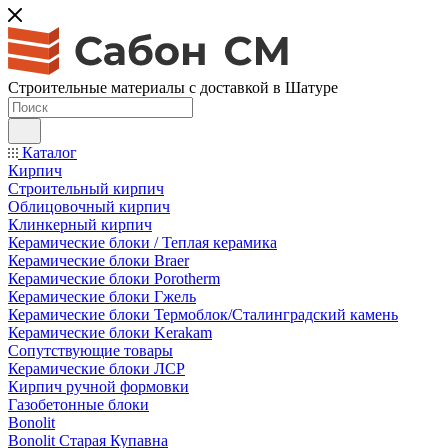
Строительные материалы с доставкой в Шатуре
Каталог
Кирпич
Строительный кирпич
Облицовочный кирпич
Клинкерный кирпич
Керамические блоки / Теплая керамика
Керамические блоки Braer
Керамические блоки Porotherm
Керамические блоки Гжель
Керамические блоки Термоблок/Сталинградский камень
Керамические блоки Kerakam
Сопутствующие товары
Керамические блоки ЛСР
Кирпич ручной формовки
Газобетонные блоки
Bonolit
Bonolit Старая Купавна