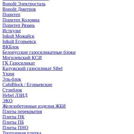
Bonolit Электросталь
Bonolit Дмитров
Поритеп
Поритеп Коломна
Поритеп Рязань
Исткульт
Istkult Можайск
Istkult Егорьевск
ВКБлок
Белорусские газосиликатные блоки
Могилевский КСИ
ГК Газосиликат
Калужский газосиликат Sibel
Ytong
Эль-блок
CubiBlock / Егорьевские
Стэнблок
Hebel ЛЗИД
ЭКО
Железобетонные изделия ЖБИ
Плиты перекрытия
Плиты ПК
Плиты ПБ
Плиты ПНО
Тротуарная плитка