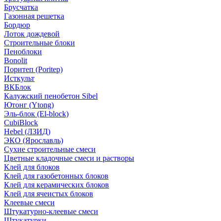
Брусчатка
Газонная решетка
Бордюр
Лоток дождевой
Строительные блоки
Пеноблоки
Bonolit
Поритеп (Poritep)
Исткульт
ВКБлок
Калужский пенобетон Sibel
Ютонг (Ytong)
Эль-блок (El-block)
CubiBlock
Hebel (ЛЗИД)
ЭКО (Ярославль)
Сухие строительные смеси
Цветные кладочные смеси и растворы
Клей для блоков
Клей для газобетонных блоков
Клей для керамических блоков
Клей для ячеистых блоков
Клеевые смеси
Штукатурно-клеевые смеси
Штукатурки