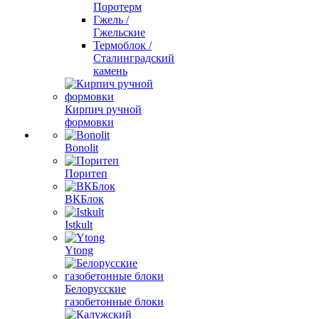
Поротерм
Гжель /
Гжельские
Термоблок /
Сталинградский
камень
Кирпич ручной
формовки
Bonolit
Поритеп
ВКБлок
Istkult
Ytong
Белорусские
газобетонные блоки