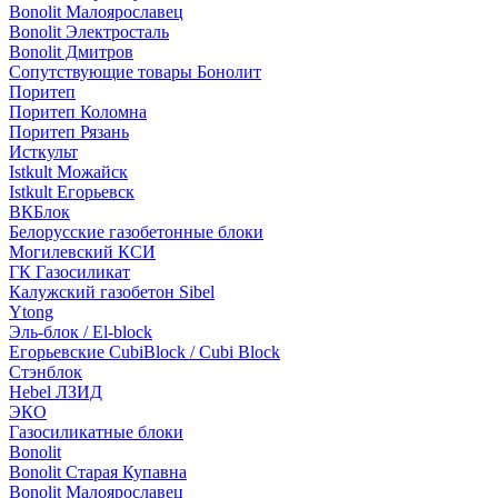
Bonolit Малоярославец
Bonolit Электросталь
Bonolit Дмитров
Сопутствующие товары Бонолит
Поритеп
Поритеп Коломна
Поритеп Рязань
Исткульт
Istkult Можайск
Istkult Егорьевск
ВКБлок
Белорусские газобетонные блоки
Могилевский КСИ
ГК Газосиликат
Калужский газобетон Sibel
Ytong
Эль-блок / El-block
Егорьевские CubiBlock / Cubi Block
Стэнблок
Hebel ЛЗИД
ЭКО
Газосиликатные блоки
Bonolit
Bonolit Старая Купавна
Bonolit Малоярославец