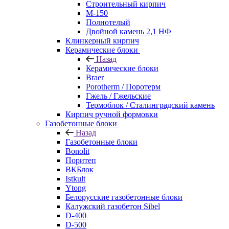
Строительный кирпич
М-150
Полнотелый
Двойной камень 2,1 НФ
Клинкерный кирпич
Керамические блоки
Назад
Керамические блоки
Braer
Porotherm / Поротерм
Гжель / Гжельские
Термоблок / Сталинградский камень
Кирпич ручной формовки
Газобетонные блоки
Назад
Газобетонные блоки
Bonolit
Поритеп
ВКБлок
Istkult
Ytong
Белорусские газобетонные блоки
Калужский газобетон Sibel
D-400
D-500