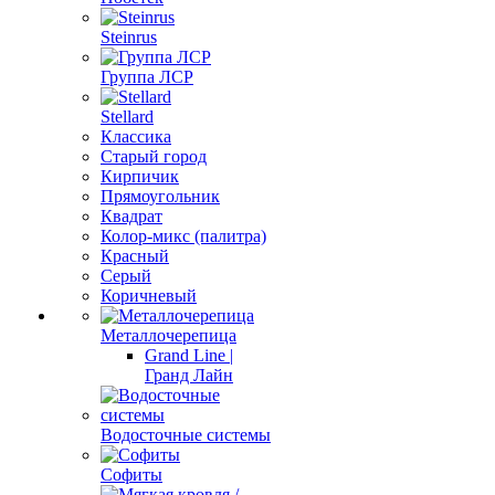
Steinrus
Группа ЛСР
Stellard
Классика
Старый город
Кирпичик
Прямоугольник
Квадрат
Колор-микс (палитра)
Красный
Серый
Коричневый
Металлочерепица
Grand Line |
Гранд Лайн
Водосточные системы
Софиты