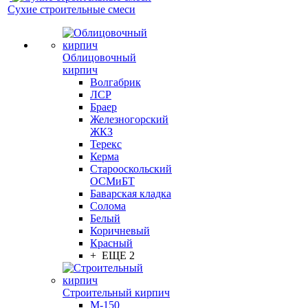
Сухие строительные смеси
Облицовочный
кирпич
Волгабрик
ЛСР
Браер
Железногорский
ЖКЗ
Терекс
Керма
Старооскольский
ОСМиБТ
Баварская кладка
Солома
Белый
Коричневый
Красный
+ ЕЩЕ 2
Строительный кирпич
М-150