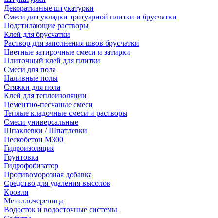
Декоративные штукатурки
Смеси для укладки тротуарной плитки и брусчатки
Подстилающие растворы
Клей для брусчатки
Раствор для заполнения швов брусчатки
Цветные затирочные смеси и затирки
Плиточный клей для плитки
Смеси для пола
Наливные полы
Стяжки для пола
Клей для теплоизоляции
Цементно-песчаные смеси
Теплые кладочные смеси и растворы
Смеси универсальные
Шпаклевки / Шпатлевки
Пескобетон М300
Гидроизоляция
Грунтовка
Гидрофобизатор
Противоморозная добавка
Средство для удаления высолов
Кровля
Металлочерепица
Водосток и водосточные системы