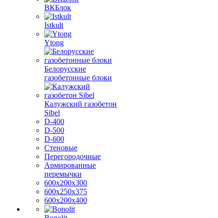
ВКБлок
Istkult
Ytong
Белорусские
газобетонные блоки
Калужский газобетон
Sibel
D-400
D-500
D-600
Стеновые
Перегородочные
Армированные
перемычки
600х200х300
600х250х375
600х200х400
Bonolit