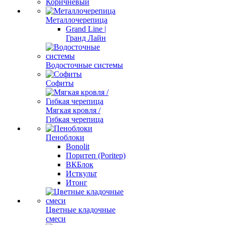
Коричневый
Металлочерепица
Grand Line |
Гранд Лайн
Водосточные системы
Софиты
Мягкая кровля /
Гибкая черепица
Пеноблоки
Bonolit
Поритеп (Poritep)
ВКБлок
Исткульт
Итонг
Цветные кладочные
смеси