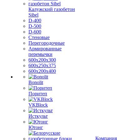
Калужский газобетон
Sibel
D-400
D-500
D-600
Стеновые
Перегородочные
Армированные
перемычки
600х200х300
600х250х375
600х200х400
Bonolit
Поритеп
VKBlock
Исткульт
Ютонг
Компания