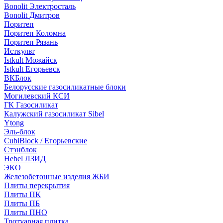
Bonolit Электросталь
Bonolit Дмитров
Поритеп
Поритеп Коломна
Поритеп Рязань
Исткульт
Istkult Можайск
Istkult Егорьевск
ВКБлок
Белорусские газосиликатные блоки
Могилевский КСИ
ГК Газосиликат
Калужский газосиликат Sibel
Ytong
Эль-блок
CubiBlock / Егорьевские
Стэнблок
Hebel ЛЗИД
ЭКО
Железобетонные изделия ЖБИ
Плиты перекрытия
Плиты ПК
Плиты ПБ
Плиты ПНО
Тротуарная плитка