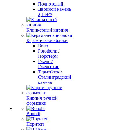
Полнотелый
Двойной камень
2,1 НФ
Клинкерный кирпич
Керамические блоки
Braer
Porotherm /
Поротерм
Гжель /
Гжельские
Термоблок /
Сталинградский
камень
Кирпич ручной
формовки
Bonolit
Поритеп