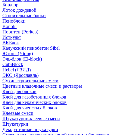
Бордюр
Лоток дождевой
Строительные блоки
Пеноблоки
Bonolit
Поритеп (Poritep)
Исткульт
ВКБлок
Калужский пенобетон Sibel
Ютонг (Ytong)
Эль-блок (El-block)
CubiBlock
Hebel (ЛЗИД)
ЭКО (Ярославль)
Сухие строительные смеси
Цветные кладочные смеси и растворы
Клей для блоков
Клей для газобетонных блоков
Клей для керамических блоков
Клей для ячеистых блоков
Клеевые смеси
Штукатурно-клеевые смеси
Штукатурки
Декоративные штукатурки
Смеси для укладки тротуарной плитки и брусчатки