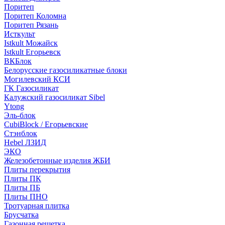
Поритеп
Поритеп Коломна
Поритеп Рязань
Исткульт
Istkult Можайск
Istkult Егорьевск
ВКБлок
Белорусские газосиликатные блоки
Могилевский КСИ
ГК Газосиликат
Калужский газосиликат Sibel
Ytong
Эль-блок
CubiBlock / Егорьевские
Стэнблок
Hebel ЛЗИД
ЭКО
Железобетонные изделия ЖБИ
Плиты перекрытия
Плиты ПК
Плиты ПБ
Плиты ПНО
Тротуарная плитка
Брусчатка
Газонная решетка