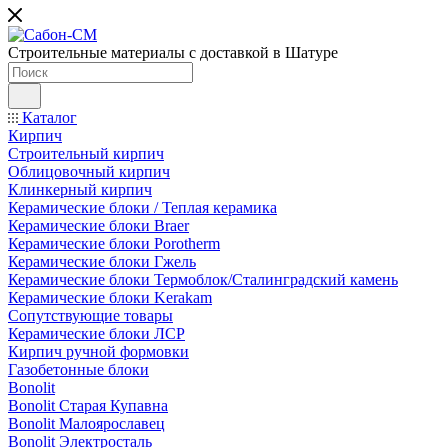
Строительные материалы с доставкой в Шатуре
Каталог
Кирпич
Строительный кирпич
Облицовочный кирпич
Клинкерный кирпич
Керамические блоки / Теплая керамика
Керамические блоки Braer
Керамические блоки Porotherm
Керамические блоки Гжель
Керамические блоки Термоблок/Сталинградский камень
Керамические блоки Kerakam
Сопутствующие товары
Керамические блоки ЛСР
Кирпич ручной формовки
Газобетонные блоки
Bonolit
Bonolit Старая Купавна
Bonolit Малоярославец
Bonolit Электросталь