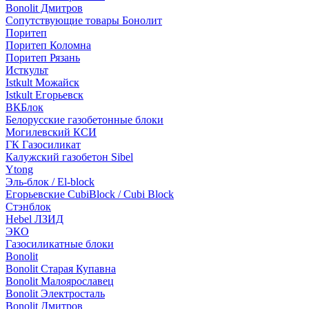
Bonolit Дмитров
Сопутствующие товары Бонолит
Поритеп
Поритеп Коломна
Поритеп Рязань
Исткульт
Istkult Можайск
Istkult Егорьевск
ВКБлок
Белорусские газобетонные блоки
Могилевский КСИ
ГК Газосиликат
Калужский газобетон Sibel
Ytong
Эль-блок / El-block
Егорьевские CubiBlock / Cubi Block
Стэнблок
Hebel ЛЗИД
ЭКО
Газосиликатные блоки
Bonolit
Bonolit Старая Купавна
Bonolit Малоярославец
Bonolit Электросталь
Bonolit Дмитров