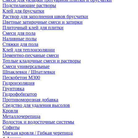
Подстилающие растворы
Клей для брусчатки
Раствор для заполнения швов брусчатки
Цветные затирочные смеси и затирки
Плиточный клей для плитки
Смеси для пола
Наливные полы
Стяжки для пола
Клей для теплоизоляции
Цементно-песчаные смеси
Теплые кладочные смеси и растворы
Смеси универсальные
Шпаклевки / Шпатлевки
Пескобетон М300
Гидроизоляция
Грунтовка
Гидрофобизатор
Противоморозная добавка
Средство для удаления высолов
Кровля
Металлочерепица
Водосток и водосточные системы
Софиты
Мягкая кровля / Гибкая черепица