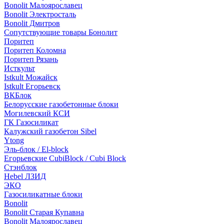
Bonolit Малоярославец
Bonolit Электросталь
Bonolit Дмитров
Сопутствующие товары Бонолит
Поритеп
Поритеп Коломна
Поритеп Рязань
Исткульт
Istkult Можайск
Istkult Егорьевск
ВКБлок
Белорусские газобетонные блоки
Могилевский КСИ
ГК Газосиликат
Калужский газобетон Sibel
Ytong
Эль-блок / El-block
Егорьевские CubiBlock / Cubi Block
Стэнблок
Hebel ЛЗИД
ЭКО
Газосиликатные блоки
Bonolit
Bonolit Старая Купавна
Bonolit Малоярославец