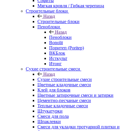
Софиты
Мягкая кровля / Гибкая черепица
Строительные блоки
Назад
Строительные блоки
Пеноблоки
Назад
Пеноблоки
Bonolit
Поритеп (Poritep)
ВКБлок
Исткульт
Итонг
Сухие строительные смеси
Назад
Сухие строительные смеси
Цветные кладочные смеси
Клей для блоков
Цветные затирочные смеси и затирки
Цементно-песчаные смеси
Теплые кладочные смеси
Штукатурки
Смеси для пола
Шпаклевки
Смеси для укладки тротуарной плитки и