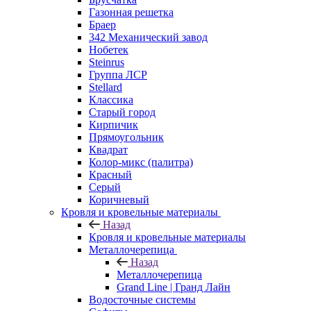
Газонная решетка
Браер
342 Механический завод
Нобетек
Steinrus
Группа ЛСР
Stellard
Классика
Старый город
Кирпичик
Прямоугольник
Квадрат
Колор-микс (палитра)
Красный
Серый
Коричневый
Кровля и кровельные материалы
Назад
Кровля и кровельные материалы
Металлочерепица
Назад
Металлочерепица
Grand Line | Гранд Лайн
Водосточные системы