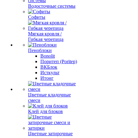
Водосточные системы
Софиты
Мягкая кровля /
Гибкая черепица
Пеноблоки
Bonolit
Поритеп (Poritep)
ВКБлок
Исткульт
Итонг
Цветные кладочные
смеси
Клей для блоков
Цветные затирочные