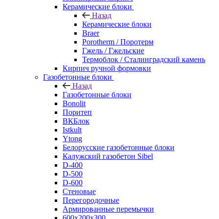
Керамические блоки
Назад
Керамические блоки
Braer
Porotherm / Поротерм
Гжель / Гжельские
Термоблок / Сталинградский камень
Кирпич ручной формовки
Газобетонные блоки
Назад
Газобетонные блоки
Bonolit
Поритеп
ВКБлок
Istkult
Ytong
Белорусские газобетонные блоки
Калужский газобетон Sibel
D-400
D-500
D-600
Стеновые
Перегородочные
Армированные перемычки
600х200х300