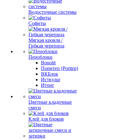
Водосточные системы
Софиты
Мягкая кровля /
Гибкая черепица
Пеноблоки
Bonolit
Поритеп (Poritep)
ВКБлок
Исткульт
Итонг
Цветные кладочные
смеси
Клей для блоков