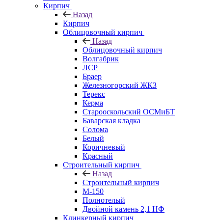
Кирпич
Назад
Кирпич
Облицовочный кирпич
Назад
Облицовочный кирпич
Волгабрик
ЛСР
Браер
Железногорский ЖКЗ
Терекс
Керма
Старооскольский ОСМиБТ
Баварская кладка
Солома
Белый
Коричневый
Красный
Строительный кирпич
Назад
Строительный кирпич
М-150
Полнотелый
Двойной камень 2,1 НФ
Клинкерный кирпич