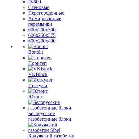
D-600
Стеновые
Перегородочные
Армированные
перемычки
600х200х300
600х250х375
600х200х400
Bonolit
Поритеп
VKBlock
Исткульт
Ютонг
Белорусские
газобетонные блоки
Калужский газобетон