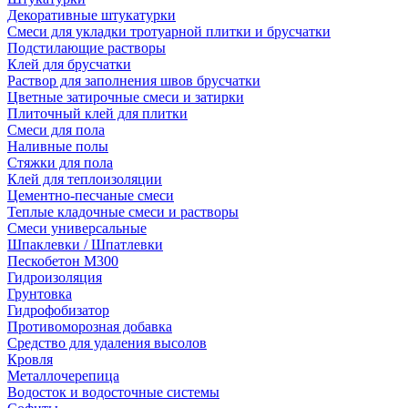
Декоративные штукатурки
Смеси для укладки тротуарной плитки и брусчатки
Подстилающие растворы
Клей для брусчатки
Раствор для заполнения швов брусчатки
Цветные затирочные смеси и затирки
Плиточный клей для плитки
Смеси для пола
Наливные полы
Стяжки для пола
Клей для теплоизоляции
Цементно-песчаные смеси
Теплые кладочные смеси и растворы
Смеси универсальные
Шпаклевки / Шпатлевки
Пескобетон М300
Гидроизоляция
Грунтовка
Гидрофобизатор
Противоморозная добавка
Средство для удаления высолов
Кровля
Металлочерепица
Водосток и водосточные системы