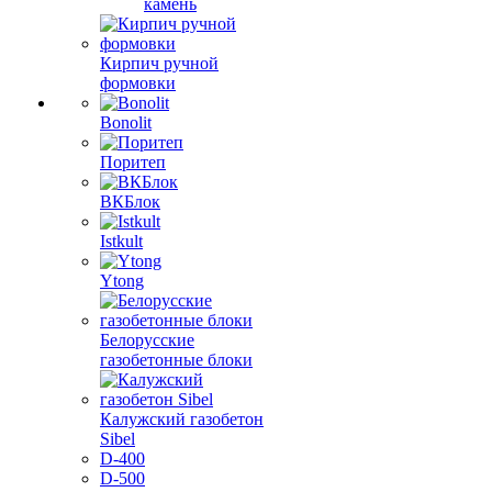
камень
Кирпич ручной
формовки
Bonolit
Поритеп
ВКБлок
Istkult
Ytong
Белорусские
газобетонные блоки
Калужский газобетон
Sibel
D-400
D-500