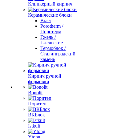
Клинкерный кирпич
Керамические блоки
Braer
Porotherm /
Поротерм
Гжель /
Гжельские
Термоблок /
Сталинградский
камень
Кирпич ручной
формовки
Bonolit
Поритеп
ВКБлок
Istkult
Ytong