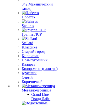
342 Механический
завод
Нобетек
Steinrus
Группа ЛСР
Stellard
Классика
Старый город
Кирпичик
Прямоугольник
Квадрат
Колор-микс (палитра)
Красный
Серый
Коричневый
Металлочерепица
Grand Line |
Гранд Лайн