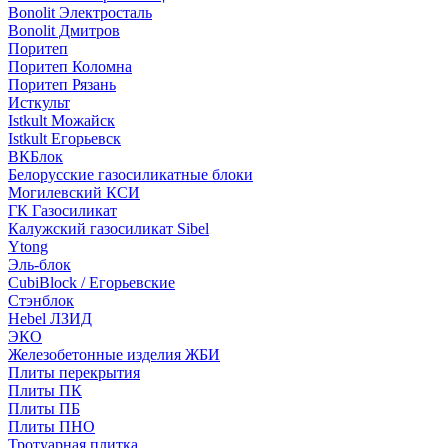
Bonolit Электросталь
Bonolit Дмитров
Поритеп
Поритеп Коломна
Поритеп Рязань
Исткульт
Istkult Можайск
Istkult Егорьевск
ВКБлок
Белорусские газосиликатные блоки
Могилевский КСИ
ГК Газосиликат
Калужский газосиликат Sibel
Ytong
Эль-блок
CubiBlock / Егорьевские
Стэнблок
Hebel ЛЗИД
ЭКО
Железобетонные изделия ЖБИ
Плиты перекрытия
Плиты ПК
Плиты ПБ
Плиты ПНО
Тротуарная плитка