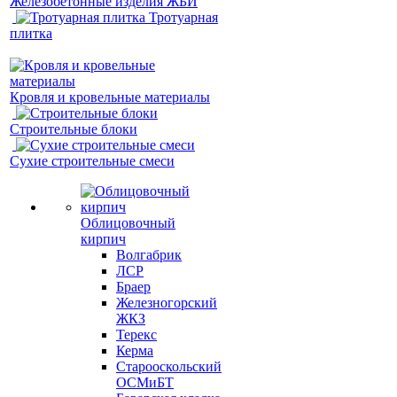
Железобетонные изделия ЖБИ
Тротуарная
плитка
Кровля и кровельные материалы
Строительные блоки
Сухие строительные смеси
Облицовочный
кирпич
Волгабрик
ЛСР
Браер
Железногорский
ЖКЗ
Терекс
Керма
Старооскольский
ОСМиБТ