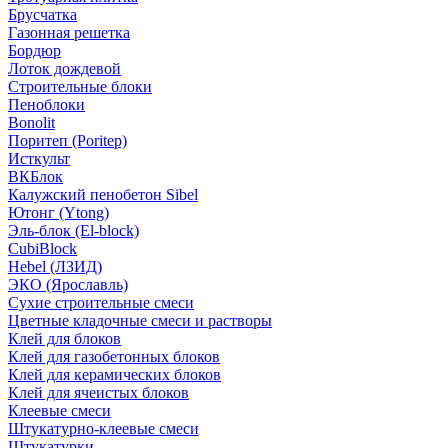
Брусчатка
Газонная решетка
Бордюр
Лоток дождевой
Строительные блоки
Пеноблоки
Bonolit
Поритеп (Poritep)
Исткульт
ВКБлок
Калужский пенобетон Sibel
Ютонг (Ytong)
Эль-блок (El-block)
CubiBlock
Hebel (ЛЗИД)
ЭКО (Ярославль)
Сухие строительные смеси
Цветные кладочные смеси и растворы
Клей для блоков
Клей для газобетонных блоков
Клей для керамических блоков
Клей для ячеистых блоков
Клеевые смеси
Штукатурно-клеевые смеси
Штукатурки