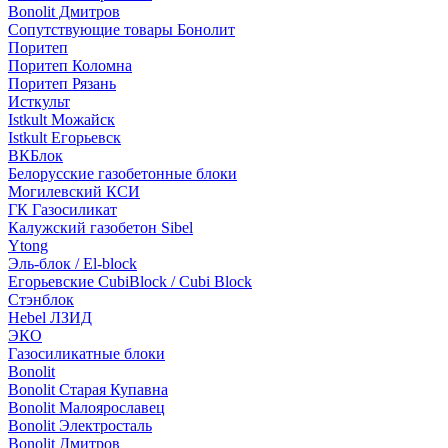
Bonolit Дмитров
Сопутствующие товары Бонолит
Поритеп
Поритеп Коломна
Поритеп Рязань
Исткульт
Istkult Можайск
Istkult Егорьевск
ВКБлок
Белорусские газобетонные блоки
Могилевский КСИ
ГК Газосиликат
Калужский газобетон Sibel
Ytong
Эль-блок / El-block
Егорьевские CubiBlock / Cubi Block
Стэнблок
Hebel ЛЗИД
ЭКО
Газосиликатные блоки
Bonolit
Bonolit Старая Купавна
Bonolit Малоярославец
Bonolit Электросталь
Bonolit Дмитров