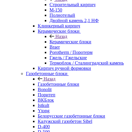
Строительный кирпич
М-150
Полнотелый
Двойной камень 2,1 НФ
Клинкерный кирпич
Керамические блоки
Назад
Керамические блоки
Braer
Porotherm / Поротерм
Гжель / Гжельские
Термоблок / Сталинградский камень
Кирпич ручной формовки
Газобетонные блоки
Назад
Газобетонные блоки
Bonolit
Поритеп
ВКБлок
Istkult
Ytong
Белорусские газобетонные блоки
Калужский газобетон Sibel
D-400
D-500