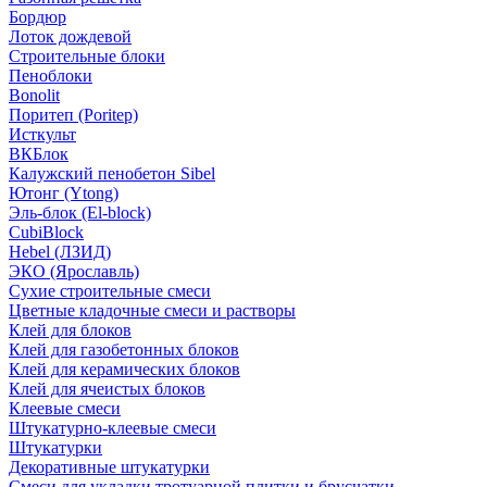
Бордюр
Лоток дождевой
Строительные блоки
Пеноблоки
Bonolit
Поритеп (Poritep)
Исткульт
ВКБлок
Калужский пенобетон Sibel
Ютонг (Ytong)
Эль-блок (El-block)
CubiBlock
Hebel (ЛЗИД)
ЭКО (Ярославль)
Сухие строительные смеси
Цветные кладочные смеси и растворы
Клей для блоков
Клей для газобетонных блоков
Клей для керамических блоков
Клей для ячеистых блоков
Клеевые смеси
Штукатурно-клеевые смеси
Штукатурки
Декоративные штукатурки
Смеси для укладки тротуарной плитки и брусчатки