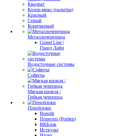
Квадрат
Колор-микс (палитра)
Красный
Серый
Коричневый
Металлочерепица
Grand Line |
Гранд Лайн
Водосточные системы
Софиты
Мягкая кровля /
Гибкая черепица
Пеноблоки
Bonolit
Поритеп (Poritep)
ВКБлок
Исткульт
Итонг