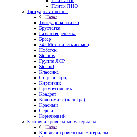
Плиты ПК
Плиты ПНО
Тротуарная плитка
Назад
Тротуарная плитка
Брусчатка
Газонная решетка
Браер
342 Механический завод
Нобетек
Steinrus
Группа ЛСР
Stellard
Классика
Старый город
Кирпичик
Прямоугольник
Квадрат
Колор-микс (палитра)
Красный
Серый
Коричневый
Кровля и кровельные материалы
Назад
Кровля и кровельные материалы