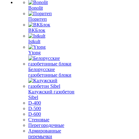
Bonolit
Поритеп
ВКБлок
Istkult
Ytong
Белорусские
газобетонные блоки
Калужский газобетон
Sibel
D-400
D-500
D-600
Стеновые
Перегородочные
Армированные
перемычки