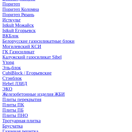
Поритеп
Поритеп Коломна
Поритеп Рязань
Исткульт
Istkult Можайск
Istkult Егорьевск
ВКБлок
Белорусские газосиликатные блоки
Могилевский КСИ
ГК Газосиликат
Калужский газосиликат Sibel
Ytong
Эль-блок
CubiBlock / Егорьевские
Стэнблок
Hebel ЛЗИД
ЭКО
Железобетонные изделия ЖБИ
Плиты перекрытия
Плиты ПК
Плиты ПБ
Плиты ПНО
Тротуарная плитка
Брусчатка
Газонная решетка