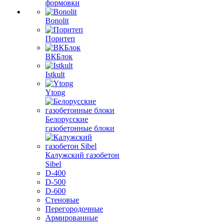
формовки
Bonolit
Поритеп
ВКБлок
Istkult
Ytong
Белорусские
газобетонные блоки
Калужский газобетон
Sibel
D-400
D-500
D-600
Стеновые
Перегородочные
Армированные