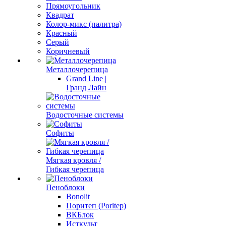
Прямоугольник
Квадрат
Колор-микс (палитра)
Красный
Серый
Коричневый
Металлочерепица
Grand Line |
Гранд Лайн
Водосточные системы
Софиты
Мягкая кровля /
Гибкая черепица
Пеноблоки
Bonolit
Поритеп (Poritep)
ВКБлок
Исткульт