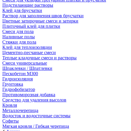
Подстилающие растворы
Клей для брусчатки
Раствор для заполнения швов брусчатки
Цветные затирочные смеси и затирки
Плиточный клей для плитки
Смеси для пола
Наливные полы
Стяжки для пола
Клей для теплоизоляции
Цементно-песчаные смеси
Теплые кладочные смеси и растворы
Смеси универсальные
Шпаклевки / Шпатлевки
Пескобетон М300
Гидроизоляция
Грунтовка
Гидрофобизатор
Противоморозная добавка
Средство для удаления высолов
Кровля
Металлочерепица
Водосток и водосточные системы
Софиты
Мягкая кровля / Гибкая черепица