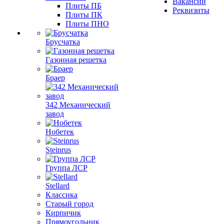
Вакансии
Плиты ПБ
Реквизиты
Плиты ПК
Плиты ПНО
Брусчатка
Газонная решетка
Браер
342 Механический
завод
Нобетек
Steinrus
Группа ЛСР
Stellard
Классика
Старый город
Кирпичик
Прямоугольник