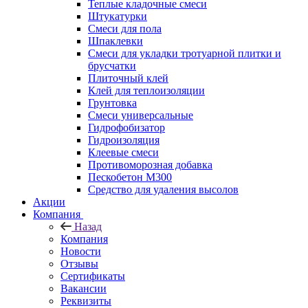
Теплые кладочные смеси
Штукатурки
Смеси для пола
Шпаклевки
Смеси для укладки тротуарной плитки и
брусчатки
Плиточный клей
Клей для теплоизоляции
Грунтовка
Смеси универсальные
Гидрофобизатор
Гидроизоляция
Клеевые смеси
Противоморозная добавка
Пескобетон М300
Средство для удаления высолов
Акции
Компания
Назад
Компания
Новости
Отзывы
Сертификаты
Вакансии
Реквизиты