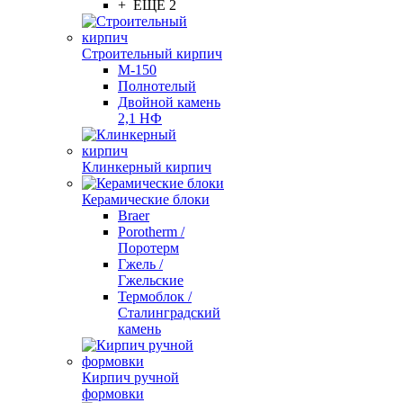
+ ЕЩЕ 2
Строительный кирпич
М-150
Полнотелый
Двойной камень
2,1 НФ
Клинкерный кирпич
Керамические блоки
Braer
Porotherm /
Поротерм
Гжель /
Гжельские
Термоблок /
Сталинградский
камень
Кирпич ручной
формовки