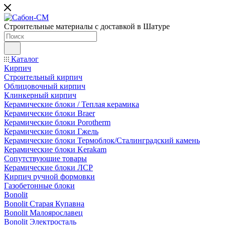
Строительные материалы с доставкой в Шатуре
Каталог
Кирпич
Строительный кирпич
Облицовочный кирпич
Клинкерный кирпич
Керамические блоки / Теплая керамика
Керамические блоки Braer
Керамические блоки Porotherm
Керамические блоки Гжель
Керамические блоки Термоблок/Сталинградский камень
Керамические блоки Kerakam
Сопутствующие товары
Керамические блоки ЛСР
Кирпич ручной формовки
Газобетонные блоки
Bonolit
Bonolit Старая Купавна
Bonolit Малоярославец
Bonolit Электросталь