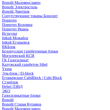
Bonolit Малоярославец
Bonolit Электросталь
Bonolit Дмитров
Сопутствующие товары Бонолит
Поритеп
Поритеп Коломна
Поритеп Рязань
Исткульт
Istkult Можайск
Istkult Егорьевск
ВКБлок
Белорусские газобетонные блоки
Могилевский КСИ
ГК Газосиликат
Калужский газобетон Sibel
Ytong
Эль-блок / El-block
Егорьевские CubiBlock / Cubi Block
Стэнблок
Hebel ЛЗИД
ЭКО
Газосиликатные блоки
Bonolit
Bonolit Старая Купавна
Bonolit Малоярославец