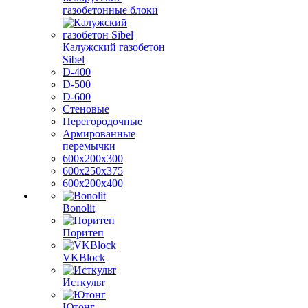
газобетонные блоки
Калужский газобетон
Sibel
D-400
D-500
D-600
Стеновые
Перегородочные
Армированные
перемычки
600х200х300
600х250х375
600х200х400
Bonolit
Поритеп
VKBlock
Исткульт
Ютонг