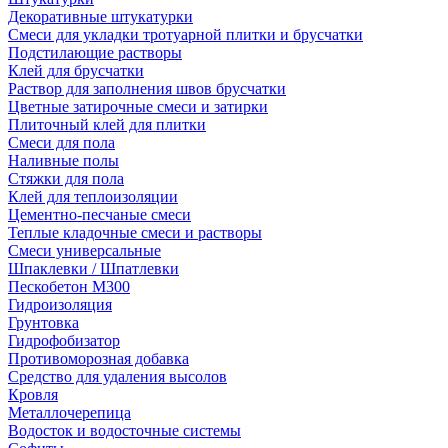
Декоративные штукатурки
Смеси для укладки тротуарной плитки и брусчатки
Подстилающие растворы
Клей для брусчатки
Раствор для заполнения швов брусчатки
Цветные затирочные смеси и затирки
Плиточный клей для плитки
Смеси для пола
Наливные полы
Стяжки для пола
Клей для теплоизоляции
Цементно-песчаные смеси
Теплые кладочные смеси и растворы
Смеси универсальные
Шпаклевки / Шпатлевки
Пескобетон М300
Гидроизоляция
Грунтовка
Гидрофобизатор
Противоморозная добавка
Средство для удаления высолов
Кровля
Металлочерепица
Водосток и водосточные системы