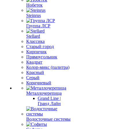
Нобетек
Steinrus
Группа ЛСР
Stellard
Классика
Старый город
Кирпичик
Прямоугольник
Квадрат
Колор-микс (палитра)
Красный
Серый
Коричневый
Металлочерепица
Grand Line |
Гранд Лайн
Водосточные системы