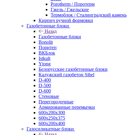
Porotherm / Поротерм
Гжель / Гжельские
Термоблок / Сталинградский камень
Кирпич ручной формовки
Газобетонные блоки
Назад
Газобетонные блоки
Bonolit
Поритеп
ВКБлок
Istkult
Ytong
Белорусские газобетонные блоки
Калужский газобетон Sibel
D-400
D-500
D-600
Стеновые
Перегородочные
Армированные перемычки
600х200х300
600х250х375
600х200х400
Газосиликатные блоки
Назад