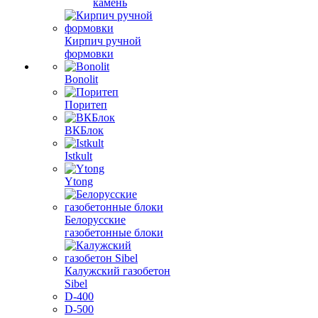
камень
Кирпич ручной
формовки
Bonolit
Поритеп
ВКБлок
Istkult
Ytong
Белорусские
газобетонные блоки
Калужский газобетон
Sibel
D-400
D-500