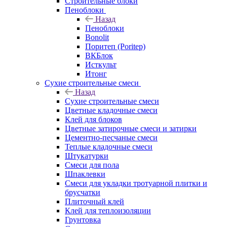
Строительные блоки
Пеноблоки
Назад
Пеноблоки
Bonolit
Поритеп (Poritep)
ВКБлок
Исткульт
Итонг
Сухие строительные смеси
Назад
Сухие строительные смеси
Цветные кладочные смеси
Клей для блоков
Цветные затирочные смеси и затирки
Цементно-песчаные смеси
Теплые кладочные смеси
Штукатурки
Смеси для пола
Шпаклевки
Смеси для укладки тротуарной плитки и
брусчатки
Плиточный клей
Клей для теплоизоляции
Грунтовка