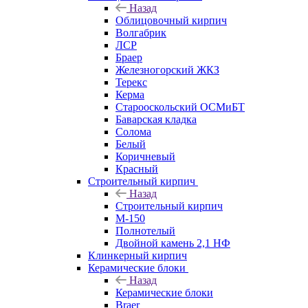
Назад
Облицовочный кирпич
Волгабрик
ЛСР
Браер
Железногорский ЖКЗ
Терекс
Керма
Старооскольский ОСМиБТ
Баварская кладка
Солома
Белый
Коричневый
Красный
Строительный кирпич
Назад
Строительный кирпич
М-150
Полнотелый
Двойной камень 2,1 НФ
Клинкерный кирпич
Керамические блоки
Назад
Керамические блоки
Braer