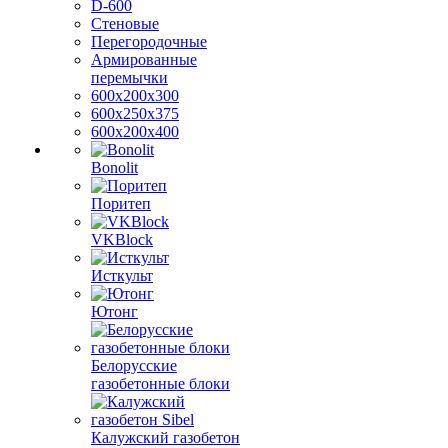
D-600
Стеновые
Перегородочные
Армированные
перемычки
600х200х300
600х250х375
600х200х400
Bonolit
Поритеп
VKBlock
Исткульт
Ютонг
Белорусские
газобетонные блоки
Калужский газобетон