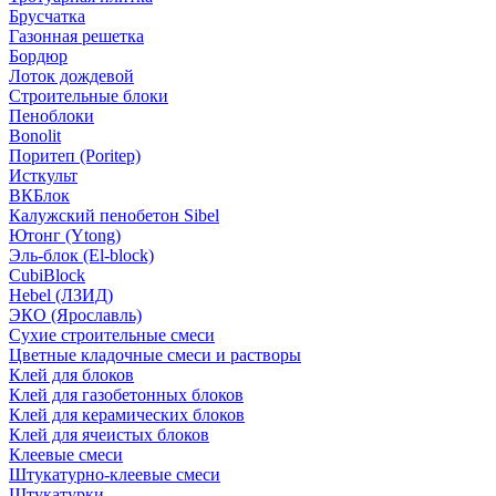
Брусчатка
Газонная решетка
Бордюр
Лоток дождевой
Строительные блоки
Пеноблоки
Bonolit
Поритеп (Poritep)
Исткульт
ВКБлок
Калужский пенобетон Sibel
Ютонг (Ytong)
Эль-блок (El-block)
CubiBlock
Hebel (ЛЗИД)
ЭКО (Ярославль)
Сухие строительные смеси
Цветные кладочные смеси и растворы
Клей для блоков
Клей для газобетонных блоков
Клей для керамических блоков
Клей для ячеистых блоков
Клеевые смеси
Штукатурно-клеевые смеси
Штукатурки