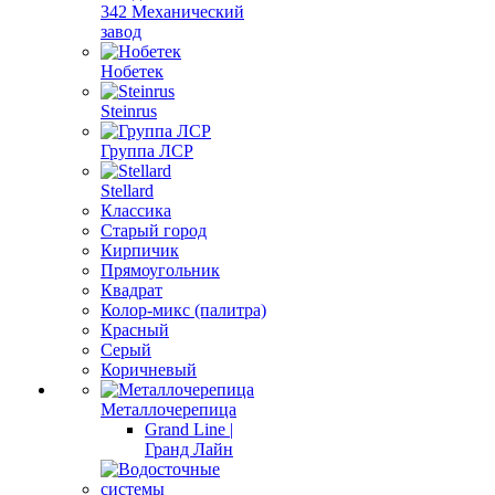
342 Механический
завод
Нобетек
Steinrus
Группа ЛСР
Stellard
Классика
Старый город
Кирпичик
Прямоугольник
Квадрат
Колор-микс (палитра)
Красный
Серый
Коричневый
Металлочерепица
Grand Line |
Гранд Лайн