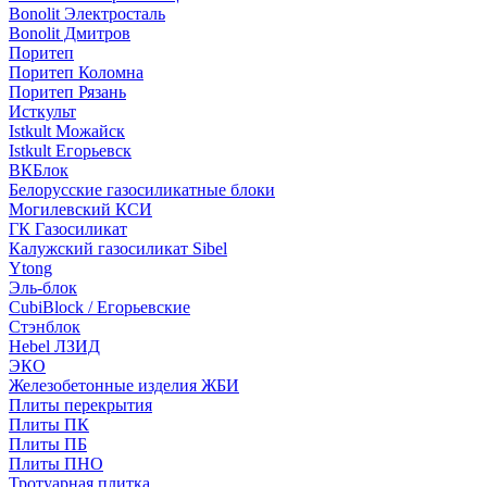
Bonolit Электросталь
Bonolit Дмитров
Поритеп
Поритеп Коломна
Поритеп Рязань
Исткульт
Istkult Можайск
Istkult Егорьевск
ВКБлок
Белорусские газосиликатные блоки
Могилевский КСИ
ГК Газосиликат
Калужский газосиликат Sibel
Ytong
Эль-блок
CubiBlock / Егорьевские
Стэнблок
Hebel ЛЗИД
ЭКО
Железобетонные изделия ЖБИ
Плиты перекрытия
Плиты ПК
Плиты ПБ
Плиты ПНО
Тротуарная плитка