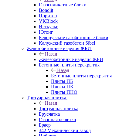
Газосиликатные блоки
Bonolit
Поритеп
VKBlock
Исткульт
Ютонг
Белорусские газобетонные блоки
Калужский газобетон Sibel
Железобетонные изделия ЖБИ
Назад
Железобетонные изделия ЖБИ
Бетонные плиты перекрытия
Назад
Бетонные плиты перекрытия
Плиты ПБ
Плиты ПК
Плиты ПНО
Тротуарная плитка
Назад
Тротуарная плитка
Брусчатка
Газонная решетка
Браер
342 Механический завод
Нобетек