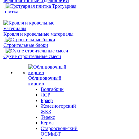
Железобетонные изделия ЖБИ
Тротуарная
плитка
Кровля и кровельные материалы
Строительные блоки
Сухие строительные смеси
Облицовочный
кирпич
Волгабрик
ЛСР
Браер
Железногорский
ЖКЗ
Терекс
Керма
Старооскольский
ОСМиБТ